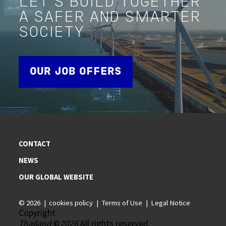
LET'S BUILD TOGETHER
A SAFER AND SMARTER
SOCIETY
OUR JOB OFFERS
CONTACT
NEWS
OUR GLOBAL WEBSITE
© 2026
cookies policy
Terms of Use
Legal Notice
Copyright
Thailand
©
2026
All rights reserved.