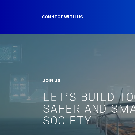
CONNECT WITH US
JOIN US
LET'S BUILD T
SAFER AND SM
SOCIETY