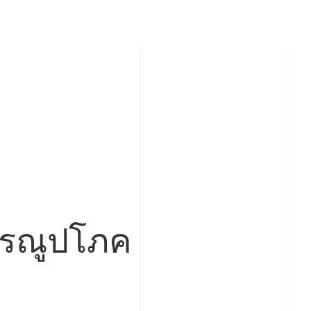
รณูปโภค